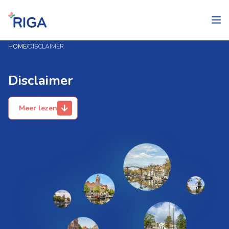
HOME
/
DISCLAIMER
Disclaimer
Meer lezen