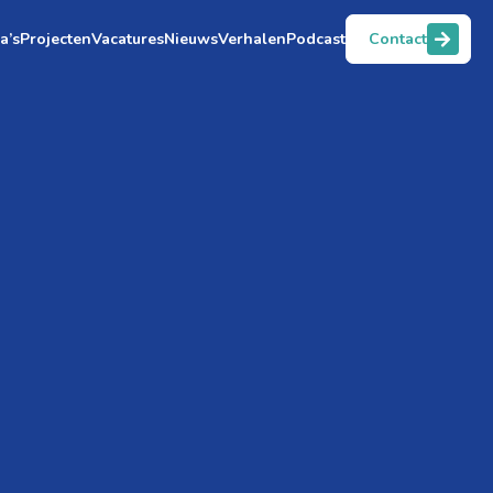
a’s
Projecten
Vacatures
Nieuws
Verhalen
Podcast
Contact